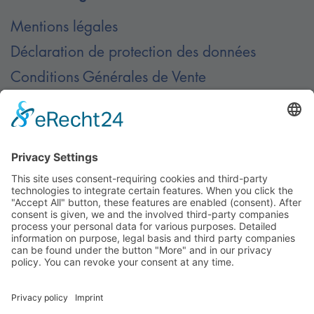
Mentions légales
Déclaration de protection des données
Conditions Générales de Vente
Contact
Contactez-nous
© Nussbaum Automotive Lifts GmbH - Alle Rechte
vorbehalten.