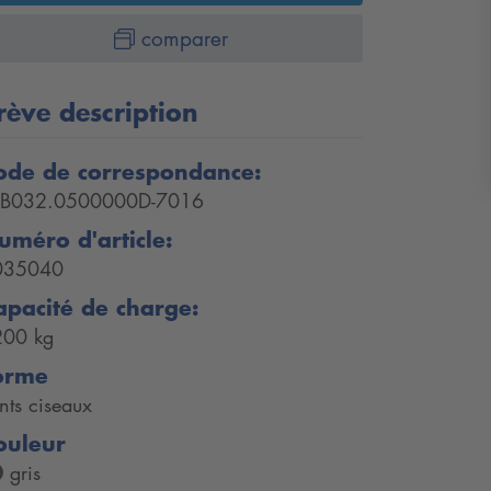
comparer
rève description
ode de correspondance:
PB032.0500000D-7016
uméro d'article:
035040
apacité de charge:
200 kg
orme
nts ciseaux
ouleur
gris