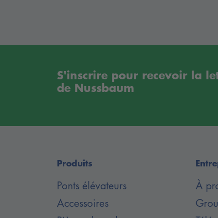
Pont élévateur avec prise directe galvanis
conduites hydrauliques 3m, jeu = 4 suppo
Prestations de construction
8 chevilles (en fonction des fondations, vo
S'inscrire pour recevoir la l
quantité de remplissage env. 13 litres, r
de Nussbaum
décharge
Produits
Entre
Ponts élévateurs
À pr
Accessoires
Group