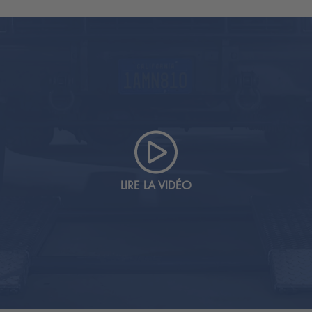
upports en polymère (50x150x340 mm)
t entièrement prémonté en usine et testé pour un fonction
érins hydrauliques indépendants et performants, ne néces
ne nécessite ni surveillance électronique de la synchron
sécurité possible en cas de panne. Le puissant groupe hydr
à la fois bien protégé et facilement accessible pour l'ent
LIRE LA VIDÉO
il 3200 - 1Ph en acier de haute qualité sont soudés dans 
ar poudrage gris. Votre pont élévateur est ainsi protégé d