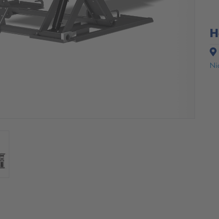
H
Nic
H