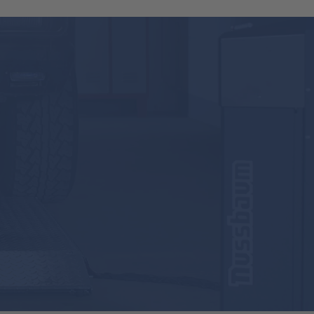
nement complet
site pas de raccordement externe à l'air
isation ni interrupteur électronique de fin
aulique inférieur est intégré dans la
retien.
les installations de soudage ultramodernes
urablement contre la saleté et les