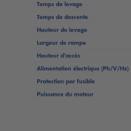
Le SPRINTER Mobil 3200 - 1Ph est dévelo
Temps de levage
Temps de levage : 17 secondes
Temps de descente
Temps de descente : 11 secondes
Hauteur de levage
Capacité : 3200 kg
Largeur de rampe
Hauteur de levage effective de 990 m
Hauteur d'accès
Entièrement libre et mobile, prêt à dé
Alimentation électrique (Ph/V/Hz)
Peut être déplacé par un seul utilisateu
Protection par fusible
Construction extrêmement compacte et
Puissance du moteur
Logement réglable en longueur - les ram
Accès à 360°
Les plates-formes antidérapantes galva