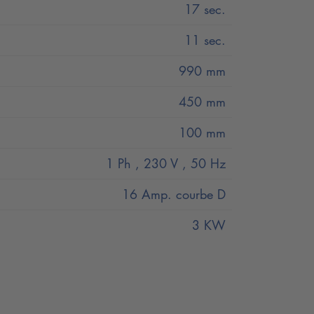
17 sec.
11 sec.
990 mm
450 mm
100 mm
1 Ph , 230 V , 50 Hz
16 Amp. courbe D
3 KW
une seule main
osion