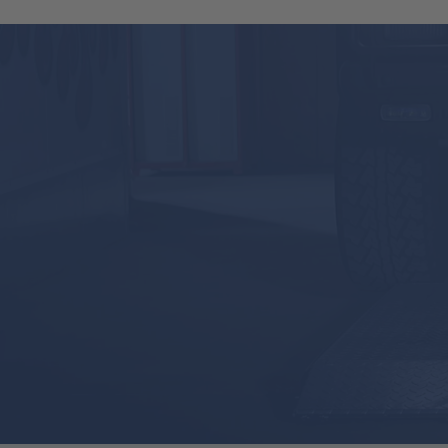
Inclus dans la livraison : Jeu de 4 s
Qualité garantie : le pont élévateur es
Développé et fabriqué en Allemagne
Le système hydraulique, composé de deux v
comprimé. Le système hydraulique Nussbaum 
de course et garantit ainsi la plus grande 
colonne de commande. Ainsi, le groupe est 
Les ciseaux et le châssis du SPRINTER Mob
de Nussbaum, grenaillés et ensuite peints p
intempéries.
Contenu de la livraison