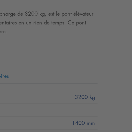
charge de 3200 kg, est le pont élévateur
mentaires en un rien de temps. Ce pont
ore.
 mécanique grâce au Mobil-Set et est
n faible encombrement, son accès à 360°
les ateliers automobiles.
ires
R Mobil 3200 - 1Ph lève un large éventail
terrain et les SUV lourds.
3200 kg
accourcir les surfaces de réception. Les
idité.
1400 mm