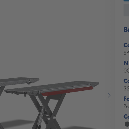
B
C
S
N
0
C
3
F
Next
Po
C