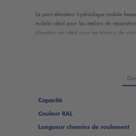
Le pont élévateur hydraulique mobile bass
mobile idéal pour les ateliers de réparati
élévateur est idéal pour les travaux de carr
Le SPRINTER Mobil 3200 - 1Ph peut être dé
immédiatement opérationnel sans avoir be
au véhicule, ses supports réglables en longu
Don
Grâce à sa construction robuste en acier 
de véhicules, des petites voitures aux voitu
Capacité
Les rampes d'accès peuvent être déverrouill
Couleur RAL
plateformes antidérapantes galvanisées à c
Longueur chemins de roulement