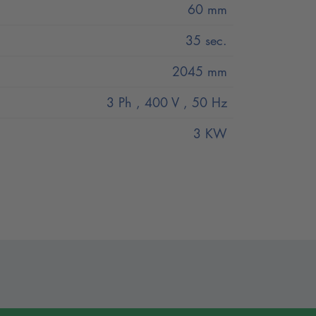
60 mm
35 sec.
2045 mm
3 Ph , 400 V , 50 Hz
3 KW