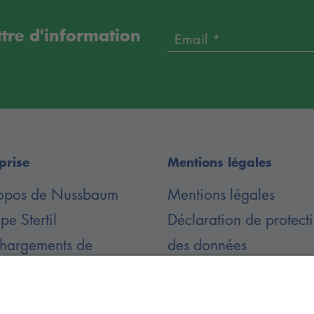
ettre d'information
Email *
prise
Mentions légales
opos de Nussbaum
Mentions légales
e Stertil
Déclaration de protect
chargements de
des données
ments
Conditions Générales 
Vente