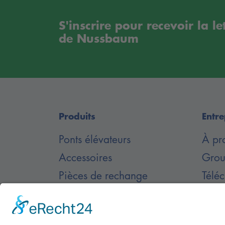
S'inscrire pour recevoir la l
de Nussbaum
Produits
Entre
Ponts élévateurs
À pr
Accessoires
Group
Pièces de rechange
Télé
Ponts élévateurs encastrés
docu