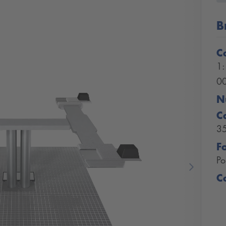
B
C
1
0
N
C
3
F
Po
Next
C