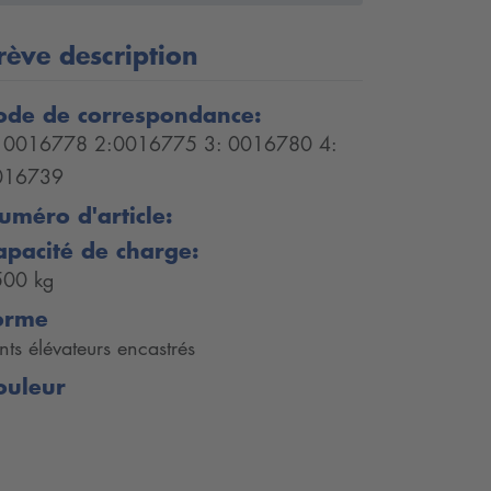
rève description
ode de correspondance:
: 0016778 2:0016775 3: 0016780 4:
016739
uméro d'article:
apacité de charge:
500 kg
orme
nts élévateurs encastrés
ouleur