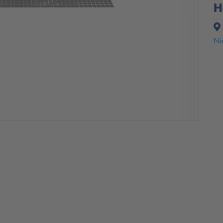
H
Nic