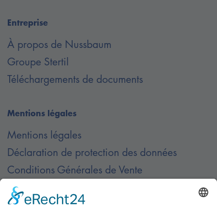
PH, N + PE, 400 V, 50 Hz, fusible 16 Amp. à action
retardée, décharge.
Entreprise
À propos de Nussbaum
Groupe Stertil
Téléchargements de documents
Mentions légales
Mentions légales
Déclaration de protection des données
Conditions Générales de Vente
Contact