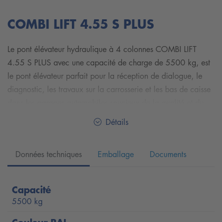
COMBI LIFT 4.55 S PLUS
Le pont élévateur hydraulique à 4 colonnes COMBI LIFT
4.55 S PLUS avec une capacité de charge de 5500 kg, est
le pont élévateur parfait pour la réception de dialogue, le
diagnostic, les travaux sur la carrosserie et les bas de caisse
dans les garages automobiles soucieux de la qualité et du
prix, qui desservent toutes les catégories de poids, des
Détails
voitures aux monospaces, des camionnettes aux petits
camions et camping-cars. En tant que poste de réglage des
Données techniques
Emballage
Documents
phares, il fournit également, en combinaison avec l'appareil
de réglage des phares, des résultats toujours fiables lors du
réglage des phares. Le levage auxiliaire permet d'accéder
Capacité
librement aux roues du véhicule en un tour de main. Il suffit à
5500 kg
l'opérateur de basculer un interrupteur situé sur la colonne de