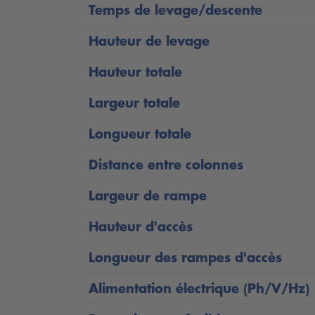
Hauteur de levage de 2000 mm
Temps de levage/descente
Chemins de roulements parfaitement pl
Hauteur de levage
Espacement flexible entre les rails de
Hauteur totale
Rampes d'accès courtes avec une lon
Largeur totale
Peut être équipée ultérieurement de tra
Longueur totale
Montage sous le plancher pour un rail
Distance entre colonnes
Qualité garantie : chaque vérin hydraul
Largeur de rampe
Développé et fabriqué en Allemagne
Hauteur d'accès
Tous les ponts élévateurs hydrauliques à 4
Longueur des rampes d'accès
de réception : Entraîné par un groupe sous-
Alimentation électrique (Ph/V/Hz)
longévité de votre pont élévateur. Le proc
courants de l'atelier.