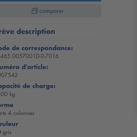
comparer
rève description
ode de correspondance:
L465.0057001D-0-7016
uméro d'article:
007542
apacité de charge:
500 kg
orme
nts 4 colonnes
ouleur
gris