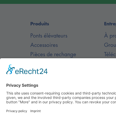
Produits
Entre
Ponts élévateurs
À pr
Accessoires
Group
Pièces de rechange
Télé
Ponts élévateurs encastrés
docu
© Nussbaum Automotive Lifts GmbH - Alle