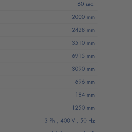
60 sec.
2000 mm
2428 mm
3510 mm
6915 mm
3090 mm
696 mm
184 mm
draulique de traction intégré dans le rail
1250 mm
le système hydraulique et garantit ainsi la
3 Ph , 400 V , 50 Hz
it la consommation d'énergie et les frais