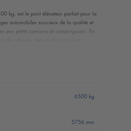
 kg, est le pont élévateur parfait pour la
ages automobiles soucieux de la qualité et
tes aux petits camions et camping-cars. En
e des phares, des résultats toujours
es rampes d'accès rallongées d'une
es rails pour un confort de travail
ence à l'évolution de votre atelier.
é automatique tous les 100 mm grâce au
é ultérieurement et les accessoires en
6500 kg
 besoin d'un pont élévateur fiable et bon
5756 mm