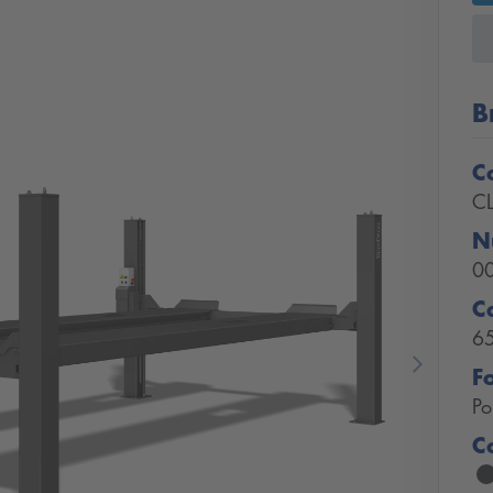
B
C
C
N
0
C
6
F
Next
Po
C