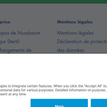
prise
Mentions légales
opos de Nussbaum
Mentions légales
e Stertil
Déclaration de protect
chargements de
des données
ments
Conditions Générales 
Vente
 Rechte vorbehalten.