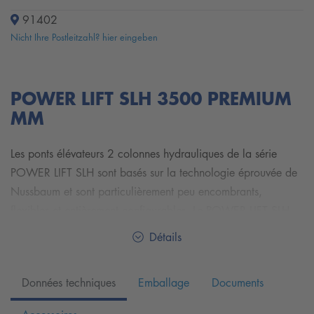
91402
Nicht Ihre Postleitzahl? hier eingeben
POWER LIFT SLH 3500 PREMIUM
MM
Les ponts élévateurs 2 colonnes hydrauliques de la série
POWER LIFT SLH sont basés sur la technologie éprouvée de
Nussbaum et sont particulièrement peu encombrants,
flexibles et entièrement configurables. Le POWER LIFT SLH
est l'élévateur idéal pour une utilisation quotidienne dans un
Détails
atelier toujours très actif. Avec ses temps de levage et de
descente rapides, ses dispositifs mécaniques de sécurité et
Données techniques
Emballage
Documents
une synchronisation par câbles en aciers, les ponts élévateurs
à 2 colonnes de la série POWER LIFT SLH offrent une