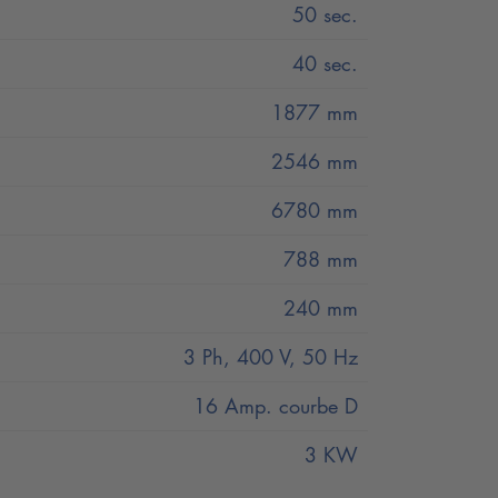
50 sec.
40 sec.
re modifiée en fonction des besoins
1877 mm
2546 mm
6780 mm
788 mm
240 mm
 de commande de l' est équipée d'un
s du pont élévateur. L' n'a pas de
3 Ph, 400 V, 50 Hz
 les besoins.
16 Amp. courbe D
 de pièces mobiles, réduisent les frais
3 KW
tramodernes de Nussbaum, grenaillés et