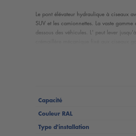
Le pont élévateur hydraulique à ciseaux av
SUV et les camionnettes. La vaste gamme de 
dessous des véhicules. L' peut lever jusqu
crémaillère mécanique fixé aux ciseaux gar
L' peut être facilement équipé de travers
longtemps.
Temps de levage: 50 secondes
Temps de descente: 40 secondes
Capacité
Capacité : 6500 kg
Couleur RAL
Hauteur de levage de 1877 mm
Type d'installation
La crémaillère mécanique garantit une s