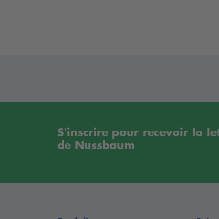
ensuite revêtus d'une couche de poudre grey
S'inscrire pour recevoir la l
de Nussbaum