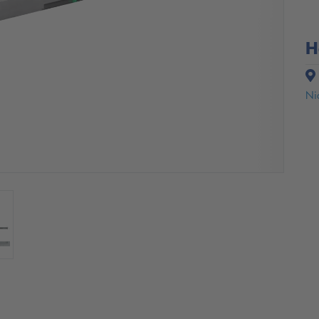
H
Nic