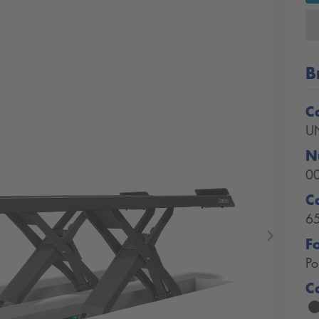
B
C
U
N
0
C
6
F
Next
Po
C