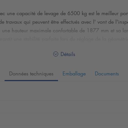
ec une capacité de levage de 6500 kg est le meilleur pont 
travaux qui peuvent être effectués avec l' vont de l'inspe
'à une hauteur maximale confortable de 1877 mm et sa large
antit une stabilité parfaite lors du réglage de la géométri
Détails
es de levage JAX 2600, JAX 3200 ou JAX 4000, s'adaptant a
Données techniques
Emballage
Documents
tabilité parfaite lors du réglage de la géométrie des roue