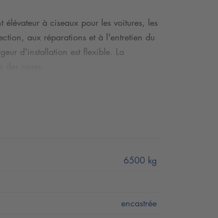
élévateur à ciseaux pour les voitures, les
ction, aux réparations et à l'entretien du
ur d'installation est flexible. La
e des roues.
insi à l'évolution de votre atelier pour
6500 kg
encastrée
s.