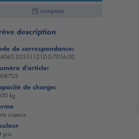
comparer
rève description
ode de correspondance:
NI065.02551121D-0-7016-00
uméro d'article:
008703
apacité de charge:
500 kg
orme
nts ciseaux
ouleur
gris